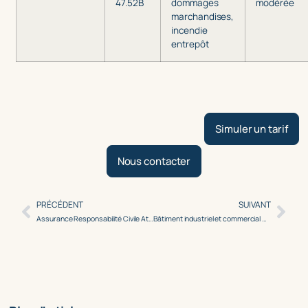
47.52B
dommages
modérée
marchandises,
incendie
entrepôt
Simuler un tarif
Nous contacter
PRÉCÉDENT
SUIVANT
Assurance Responsabilité Civile Atteinte à l’Environnement (RCAE) : Guide complet
Bâtiment industriel et commercial en zone inondable : Trouver une solution d’assurance quand les assureurs se désengagent ?