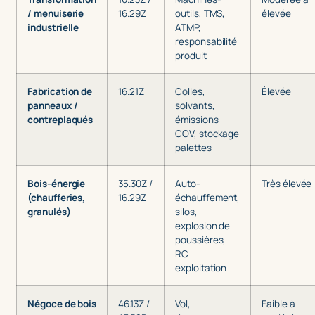
/ menuiserie
16.29Z
outils, TMS,
élevée
industrielle
ATMP,
responsabilité
produit
Fabrication de
16.21Z
Colles,
Élevée
panneaux /
solvants,
contreplaqués
émissions
COV, stockage
palettes
Bois-énergie
35.30Z /
Auto-
Très élevée
(chaufferies,
16.29Z
échauffement,
granulés)
silos,
explosion de
poussières,
RC
exploitation
Négoce de bois
46.13Z /
Vol,
Faible à