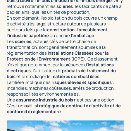
bois d’œuvre
, de
bois d’industrie
ou de
bois énergie
. On y
retrouve notamment les
scieries
, les fabricants de pâte à
papier, ainsi que les unités de production.
En complément, l’exploitation du bois couvre un champ
d’activité très large, structuré autour de plusieurs
secteurs tels que la
construction
,
l’ameublement
,
l’
industrie papetière
ou encore
l’emballage
.
Les
scieries
, acteurs clés de cette chaîne de
transformation, sont généralement soumises à la
réglementation des
Installations Classées pour la
Protection de l’Environnement (ICPE).
Ce classement
s’explique notamment par la présence d’
installations
électriques
, l’utilisation de
produits de traitement du
bois
et le stockage de
matières combustibles
.
La filière implique des
risques élevés et spécifiques
:
incendies, machines coûteuses, arrêts de production,
responsabilités environnementales.
Une
assurance industrie du bois
n’est pas une option.
C’est un
outil stratégique de continuité d’activité et de
conformité réglementaire
.